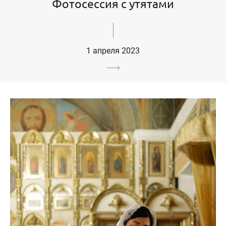
Фотосессия с утятами
1 апреля 2023