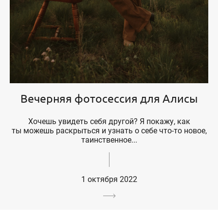
Вечерняя фотосессия для Алисы
Хочешь увидеть себя другой? Я покажу, как
ты можешь раскрыться и узнать о себе что-то новое,
таинственное...
1 октября 2022