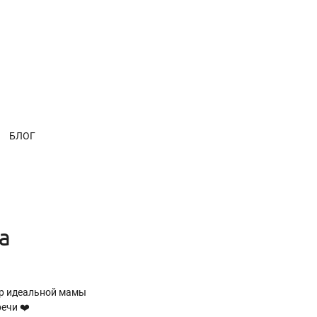
БЛОГ
а
ер идеальной мамы
ечи ❤️