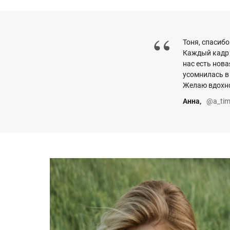
“
Тоня, спасибо
Каждый кадр 
нас есть нов
усомнилась в
Желаю вдохн
Анна,
@a_tim