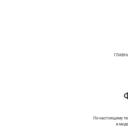
ГЛАВН
По-настоящему те
и моде