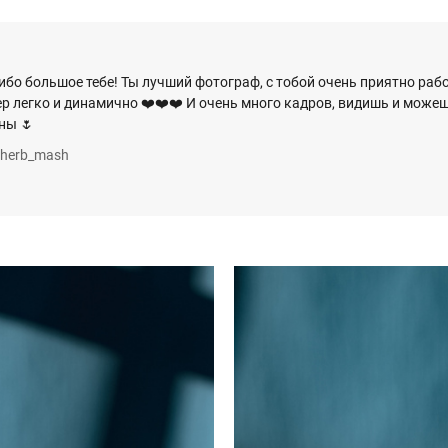
ибо большое тебе! Ты лучший фотограф, с тобой очень приятно раб
ер легко и динамично ❤️❤️❤️ И очень много кадров, видишь и може
ны 🌷
herb_mash